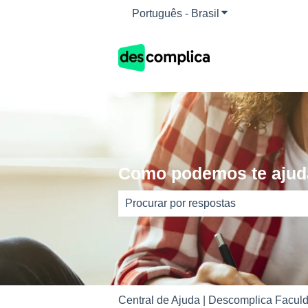
Português - Brasil
Mostrar submenu 
Como podemos te ajud
Não há sugestões porque o campo d
Central de Ajuda | Descomplica Faculd