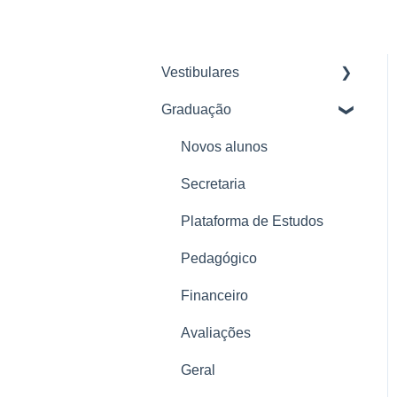
Vestibulares
Graduação
Planos Descomplica 2026
Pagamento e Renovação
Novos alunos
Troca de plano e
Secretaria
Cancelamento
Plataforma de Estudos
Problemas com a
Pedagógico
plataforma
Financeiro
Tudo sobre a plataforma
Descomplica
Avaliações
Tudo sobre o Enem
Geral
Reforço Ensino Médio