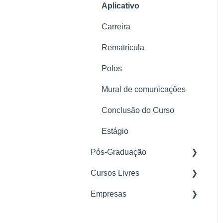
Aplicativo
LGPD
Carreira
Rematrícula
Polos
Mural de comunicações
Conclusão do Curso
Estágio
Pós-Graduação
Cursos Livres
Nosso Método
Empresas
Matrícula
Parcerias
Plataforma
Mural de Avisos