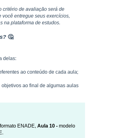
 critério de avaliação será de
e você entregue seus exercícios,
as na plataforma de estudos.
es?
🤔
a delas:
eferentes ao conteúdo de cada aula;
 objetivos ao final de algumas aulas
o formato ENADE,
Aula 10 -
modelo
E.