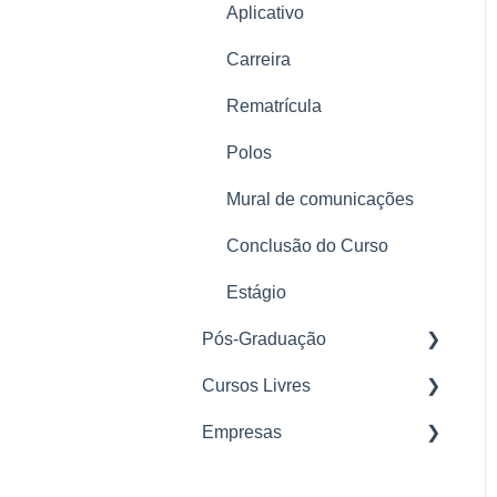
Aplicativo
LGPD
Carreira
Rematrícula
Polos
Mural de comunicações
Conclusão do Curso
Estágio
Pós-Graduação
Cursos Livres
Nosso Método
Empresas
Matrícula
Parcerias
Plataforma
Mural de Avisos