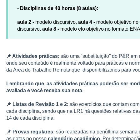
- Disciplinas de 40 horas (8 aulas):
aula 2 -
modelo discursivo,
aula 4 -
modelo objetivo n
discursivo,
aula 8 -
modelo elo objetivo no formato E
📌 Atividades práticas:
são uma “substituição” do P&R em a
onde seu conteúdo é realmente voltado para práticas e nor
da Área de Trabalho Remota que disponibilizamos para voc
Lembrando que, as atividades práticas poderão ser modi
avaliada e você receba sua nota
.
📌 Listas de Revisão 1 e 2:
são exercícios que contam com 
cada disciplina, sendo que na LR1 há questões relativas das
14 de cada disciplina.
📌 Provas regulares:
são realizadas na penúltima semana d
as datas no nosso
calendário acadêmico.
Por determinaçã