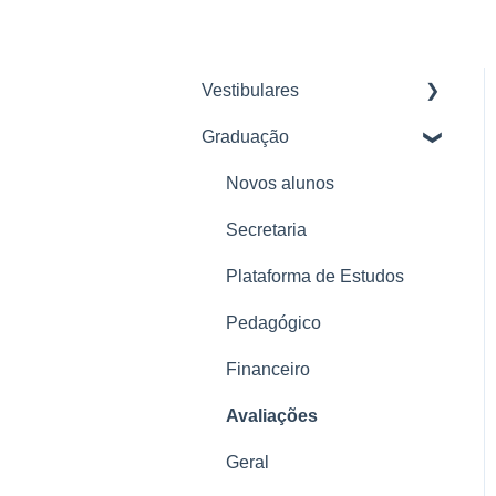
Vestibulares
Graduação
Planos Descomplica 2026
Pagamento e Renovação
Novos alunos
Troca de plano e
Secretaria
Cancelamento
Plataforma de Estudos
Problemas com a
Pedagógico
plataforma
Financeiro
Tudo sobre a plataforma
Descomplica
Avaliações
Tudo sobre o Enem
Geral
Reforço Ensino Médio