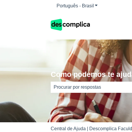
Português - Brasil
Mostrar submenu 
Como podemos te ajud
Não há sugestões porque o campo d
Central de Ajuda | Descomplica Faculd