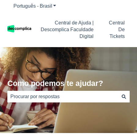
Português - Brasil
Mostrar submenu para traduções
Central de Ajuda |
Central
Descomplica Faculdade
De
Digital
Tickets
Como podemos te ajudar?
Não há sugestões porque o campo de pesquisa está em