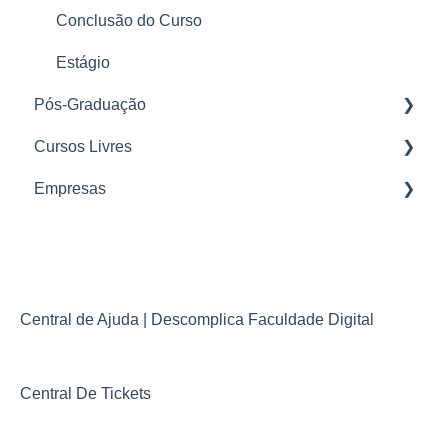
Conclusão do Curso
Estágio
Pós-Graduação
Cursos Livres
Nosso Método
Empresas
Matrícula
Parcerias
Plataforma
Mural de Avisos
Secretaria
Moove + Descomplica Movimente sua Carreira
Avaliações
Descomplica & O Instituto SYN
Central de Ajuda | Descomplica Faculdade Digital
Atendimento
Descomplica e Assaí
Central De Tickets
Conclusão de Curso
Chegou a Minha Vez (Encceja 2024)
Financeiro
Descomplica e Instituto L’Oréal