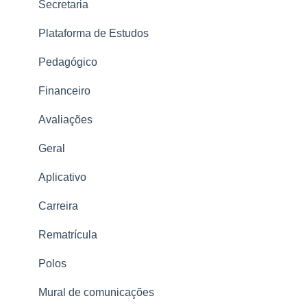
Troca de plano e Cancelamento
Secretaria
Problemas com a plataforma
Plataforma de Estudos
Tudo sobre a plataforma Descomplica
Pedagógico
Tudo sobre o Enem
Financeiro
Reforço Ensino Médio
Avaliações
LGPD
Geral
Aplicativo
Carreira
Rematrícula
Polos
Mural de comunicações