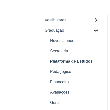
Vestibulares
Graduação
Planos Descomplica 2026
Pagamento e Renovação
Novos alunos
Troca de plano e
Secretaria
Cancelamento
Plataforma de Estudos
Problemas com a
Pedagógico
plataforma
Financeiro
Tudo sobre a plataforma
Descomplica
Avaliações
Tudo sobre o Enem
Geral
Reforço Ensino Médio