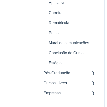
Aplicativo
LGPD
Carreira
Rematrícula
Polos
Mural de comunicações
Conclusão do Curso
Estágio
Pós-Graduação
Cursos Livres
Nosso Método
Empresas
Matrícula
Parcerias
Plataforma
Mural de Avisos