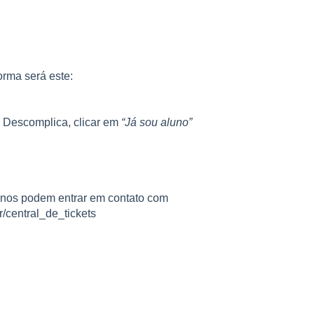
orma será este:
da Descomplica, clicar em
“Já
sou aluno”
lunos podem entrar em contato com
r/central_de_tickets