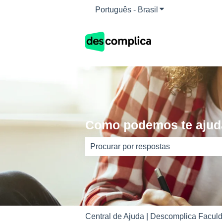
Português - Brasil
Mostrar submenu 
Como podemos te ajud
Não há sugestões porque o campo d
Central de Ajuda | Descomplica Faculd