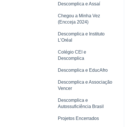
Aplicativo
Conclusão de Curso
Descomplica e Assaí
LGPD
Carreira
Financeiro
Chegou a Minha Vez
(Encceja 2024)
Rematrícula
Manual do Aluno
Descomplica e Instituto
Polos
Comunicados
L’Oréal
Mural de comunicações
Aplicativo
Colégio CEI e
Descomplica
Conclusão do Curso
Descomplica e EducAfro
Estágio
Descomplica e Associação
Vencer
Descomplica e
Autossuficiência Brasil
Projetos Encerrados