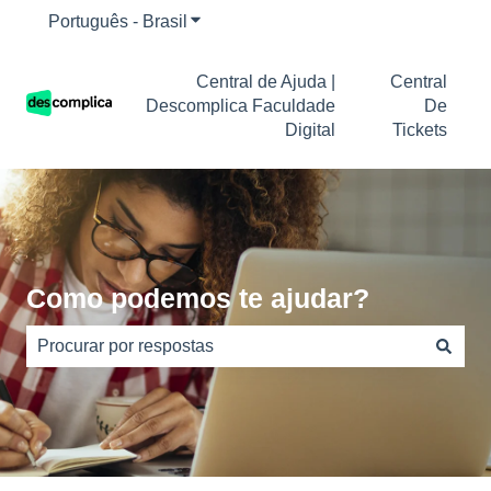
Português - Brasil
Mostrar submenu para traduções
Central de Ajuda |
Central
Descomplica Faculdade
De
Digital
Tickets
Como podemos te ajudar?
Não há sugestões porque o campo de pesquisa está em