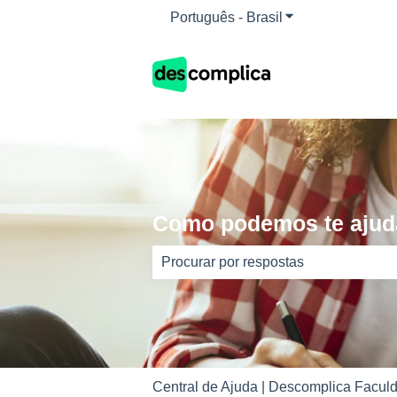
Português - Brasil
Mostrar submenu 
Como podemos te ajud
Não há sugestões porque o campo d
Central de Ajuda | Descomplica Faculd