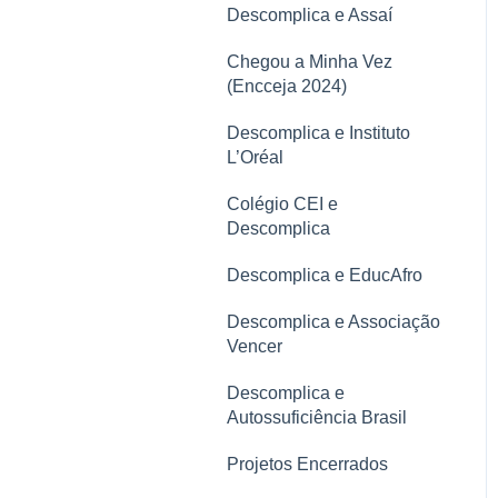
Aplicativo
Conclusão de Curso
Descomplica e Assaí
LGPD
Carreira
Financeiro
Chegou a Minha Vez
(Encceja 2024)
Rematrícula
Manual do Aluno
Descomplica e Instituto
Polos
Comunicados
L’Oréal
Mural de comunicações
Aplicativo
Colégio CEI e
Descomplica
Conclusão do Curso
Descomplica e EducAfro
Estágio
Descomplica e Associação
Vencer
Descomplica e
Autossuficiência Brasil
Projetos Encerrados