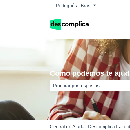
Português - Brasil
Mostrar submenu 
Como podemos te ajud
Não há sugestões porque o campo d
Central de Ajuda | Descomplica Faculd