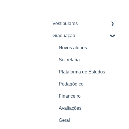
Vestibulares
Graduação
Planos Descomplica 2026
Pagamento e Renovação
Novos alunos
Troca de plano e
Secretaria
Cancelamento
Plataforma de Estudos
Problemas com a
Pedagógico
plataforma
Financeiro
Tudo sobre a plataforma
Descomplica
Avaliações
Tudo sobre o Enem
Geral
Reforço Ensino Médio