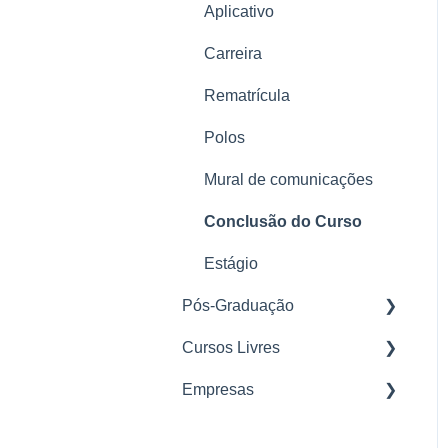
Aplicativo
LGPD
Carreira
Rematrícula
Polos
Mural de comunicações
Conclusão do Curso
Estágio
Pós-Graduação
Cursos Livres
Nosso Método
Empresas
Matrícula
Parcerias
Plataforma
Mural de Avisos